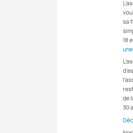
L’a
vou
sa f
sim
18 
une
L’a
d’a
l’a
res
de 
30 
Déc
Nos