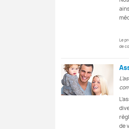
ain
méd
Le pr
de co
As
L’a
com
L’a
div
règ
de 