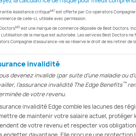
ayez la calculatrice de risque pour mieux comprend
MC
rantie Assistance critique
est offerte par Co-operators Compagnie 
mmerce de celle-ci, utilisée avec permission.
MD
 Doctors
est une marque de commerce déposée de Best Doctors, Inc.
 L’utilisation de la marque est autorisée. Les services Best Doctors ne 
tors Compagnie d’assurance-vie se réserve le droit de les retirer de la
surance invalidité
vous devenez invalide (par suite d’une maladie ou d
™
ailler, l’assurance invalidité The Edge Benefits
rem
erminée de votre revenu.
ssurance invalidité Edge comble les lacunes des rég
mettre de maintenir votre salaire actuel, protéger 
endent de votre revenu et respecter vos obligation
s endetter davantage. Elle procure une protection l