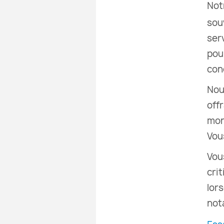
Not
sou
ser
pou
con
Nou
off
mon
Vou
Vou
cri
lor
not