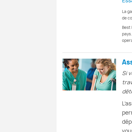
Ess
La ga
de co
Best
pays.
opera
As
Si 
trav
dét
L’a
per
dép
vou