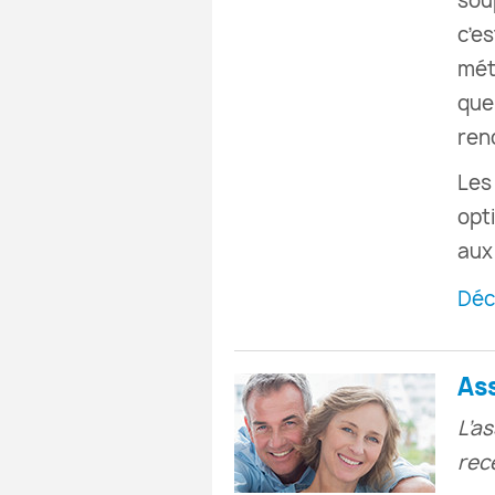
soup
c’e
mét
que
ren
Les
opt
aux
Déc
As
L’a
rec