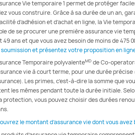
ssurance Vie temporaire 1 permet de protéger facile
lez vous construire. Grâce à sa durée de un an, gara
acilité d’adhésion et d’achat en ligne, la Vie tempo
ple de se procurer une première assurance vie temp
et 49 ans et que vous avez besoin de moins de 475 0
 soumission et présentez votre proposition en ligne
MD
ssurance Temporaire polyvalente
de Co-operator
ssurance vie à court terme, pour une durée précise (
ssurance). Les primes, c’est-à-dire la somme que v
tent les mêmes pendant toute la durée initiale. Sel
la protection, vous pouvez choisir des durées renouve
ans.
ouvrez le montant d’assurance vie dont vous avez 
 produits d’assurance vie temporaire comprennent 