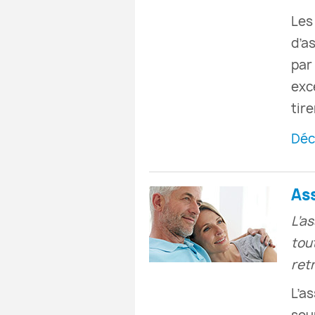
Les
d’a
par
exc
tire
Déc
As
L’a
tou
retr
L’a